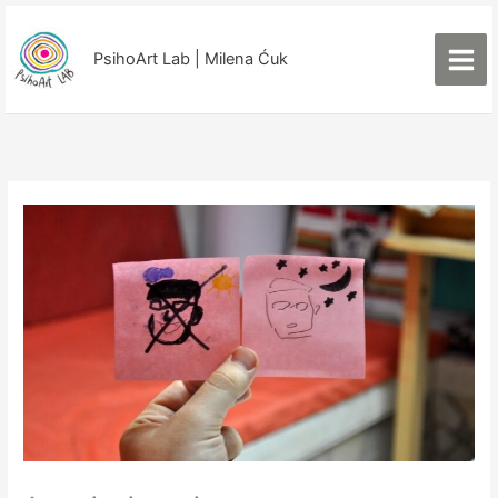
Пређи
на
PsihoArt Lab | Milena Ćuk
садржај