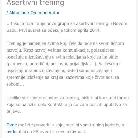
Asertivni trening
/
Aktuelno
/ Од:
moderator
U toku je formiranje nove grupe za asertivni trening u Novom
Sadu. Prvi susret se očekuje tokom aprila 2014.
Trening je namenjen svima koji žele da rade na svom ličnom
razvoju. Kroz razvoj veština komunikacije, polaznici se
osnažuju u izražavanju u svim relacijama koje su im bitne
(partnerski, porodični, poslovni, prijateljski…). Sa češćim i
uspešnijim samoizražavanjem, raste i samopouzdanje i
spremnije izlaženje na kraj sa izazovima koje život nosi sa
sobom…
Ukoliko ste zainteresovani za trening, pišite mi koristeći formu
koja se nalazi u delu Kontakt, a ja ću vam poslati uputstvo za
prijavu.
Ovde
možete proveriti u kojoj meri bi vam trening koristio, a
ovde
otići na FB event za ovu aktivnost.