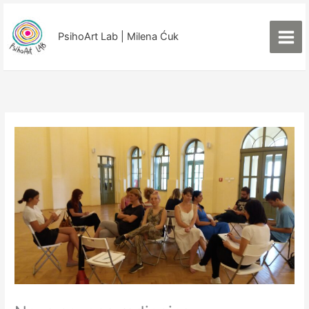
Пређи
на
PsihoArt Lab | Milena Ćuk
садржај