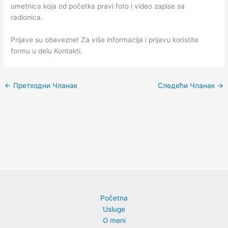
umetnica koja od početka pravi foto i video zapise sa
radionica.
Prijave su obavezne! Za više informacija i prijavu koristite
formu u delu Kontakti.
←
Претходни Чланак
Следећи Чланак
→
Početna
Usluge
O meni