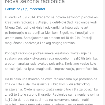
Nova sezona radionica
/
Aktuelno
/ Од:
moderator
U sredu 24.09.2014. krećemo sa novom sezonom psihološko-
kreativnih radionica u Ateljeu Sigeti/Novi Sad. Radionice vodi
Milena Ćuk, psihološkinja i edukantkinja Integrativne art
psihoterapije u saradnji sa Monikom Sigeti, multimedijalnom
umetnicom. Sastajaćemo se sredom od 18 do 21h. Postoji
mogućnost ubacivanja i nekog drugog termina.
Koncept radionica podrazumeva kreativno izražavanje na
svakom susretu – stvaranje rada upotrebom različitih tehnika,
a potom analizu rada svakog polaznika. Koristimo vezbe koje
se oslanjaju na igru, imaginaciju, improvizaciju, pokret/telo itd.
Da bi neko učestvovao na ovim radionicama nije potrebno da
zna da crta ili da ima iskustva u bilo kom vidu artističkog
izražavanja. Ovde je samo izražavanje bitno i šta za polaznika
znači to što je stvorio ili uradio. Radionice su namenjene svima
koji žele da rade na sebi – da na nekonvencionalan način
istražuju i bolje upoznaju sebe, suočavaju se sa potisnutim