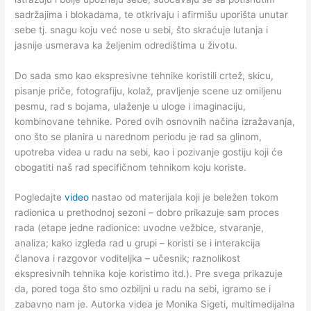
sadržajima i blokadama, te otkrivaju i afirmišu uporišta unutar
sebe tj. snagu koju već nose u sebi, što skraćuje lutanja i
jasnije usmerava ka željenim odredištima u životu.
Do sada smo kao ekspresivne tehnike koristili crtež, skicu,
pisanje priče, fotografiju, kolaž, pravljenje scene uz omiljenu
pesmu, rad s bojama, ulaženje u uloge i imaginaciju,
kombinovane tehnike. Pored ovih osnovnih načina izražavanja,
ono što se planira u narednom periodu je rad sa glinom,
upotreba videa u radu na sebi, kao i pozivanje gostiju koji će
obogatiti naš rad specifičnom tehnikom koju koriste.
Pogledajte
video
nastao od materijala koji je beležen tokom
radionica u prethodnoj sezoni – dobro prikazuje sam proces
rada (etape jedne radionice: uvodne vežbice, stvaranje,
analiza; kako izgleda rad u grupi – koristi se i interakcija
članova i razgovor voditeljka – učesnik; raznolikost
ekspresivnih tehnika koje koristimo itd.). Pre svega prikazuje
da, pored toga što smo ozbiljni u radu na sebi, igramo se i
zabavno nam je. Autorka videa je Monika Sigeti, multimedijalna