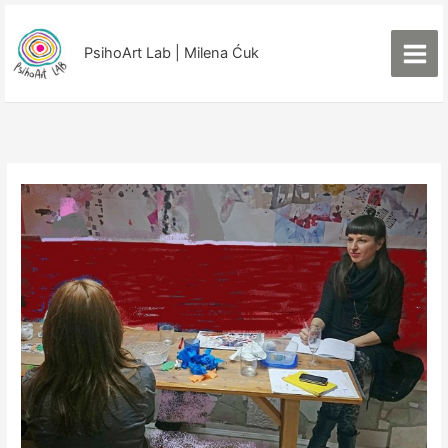
Пређи
на
PsihoArt Lab | Milena Ćuk
садржај