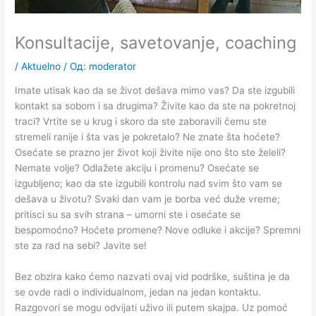
Konsultacije, savetovanje, coaching
/
Aktuelno
/ Од:
moderator
Imate utisak kao da se život dešava mimo vas? Da ste izgubili
kontakt sa sobom i sa drugima? Živite kao da ste na pokretnoj
traci? Vrtite se u krug i skoro da ste zaboravili čemu ste
stremeli ranije i šta vas je pokretalo? Ne znate šta hoćete?
Osećate se prazno jer život koji živite nije ono što ste želeli?
Nemate volje? Odlažete akciju i promenu? Osećate se
izgubljeno; kao da ste izgubili kontrolu nad svim što vam se
dešava u životu? Svaki dan vam je borba već duže vreme;
pritisci su sa svih strana – umorni ste i osećate se
bespomoćno? Hoćete promene? Nove odluke i akcije? Spremni
ste za rad na sebi? Javite se!
Bez obzira kako ćemo nazvati ovaj vid podrške, suština je da
se ovde radi o individualnom, jedan na jedan kontaktu.
Razgovori se mogu odvijati uživo ili putem skajpa. Uz pomoć