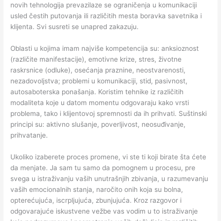
novih tehnologija prevazilaze se ograničenja u komunikaciji
usled čestih putovanja ili različitih mesta boravka savetnika i
klijenta. Svi susreti se unapred zakazuju.
Oblasti u kojima imam najviše kompetencija su: anksioznost
(različite manifestacije), emotivne krize, stres, životne
raskrsnice (odluke), osećanja praznine, neostvarenosti,
nezadovoljstva; problemi u komunikaciji, stid, pasivnost,
autosaboterska ponašanja. Koristim tehnike iz različitih
modaliteta koje u datom momentu odgovaraju kako vrsti
problema, tako i klijentovoj spremnosti da ih prihvati. Suštinski
principi su: aktivno slušanje, poverljivost, neosuđivanje,
prihvatanje.
Ukoliko izaberete proces promene, vi ste ti koji birate šta ćete
da menjate. Ja sam tu samo da pomognem u procesu, pre
svega u istraživanju vaših unutrašnjih zbivanja, u razumevanju
vaših emocionalnih stanja, naročito onih koja su bolna,
opterećujuća, iscrpljujuća, zbunjujuća. Kroz razgovor i
odgovarajuće iskustvene vežbe vas vodim u to istraživanje