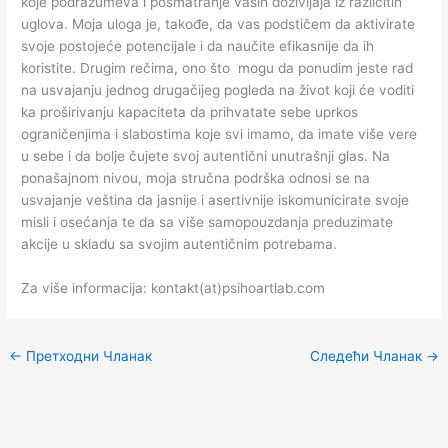
koje podrazumeva i posmatranje vaših doživljaja iz različitih
uglova. Moja uloga je, takođe, da vas podstičem da aktivirate
svoje postojeće potencijale i da naučite efikasnije da ih
koristite. Drugim rečima, ono što mogu da ponudim jeste rad
na usvajanju jednog drugačijeg pogleda na život koji će voditi
ka proširivanju kapaciteta da prihvatate sebe uprkos
ograničenjima i slabostima koje svi imamo, da imate više vere
u sebe i da bolje čujete svoj autentični unutrašnji glas. Na
ponašajnom nivou, moja stručna podrška odnosi se na
usvajanje veština da jasnije i asertivnije iskomunicirate svoje
misli i osećanja te da sa više samopouzdanja preduzimate
akcije u skladu sa svojim autentičnim potrebama.
Za više informacija: kontakt(at)psihoartlab.com
←
Претходни Чланак
Следећи Чланак
→