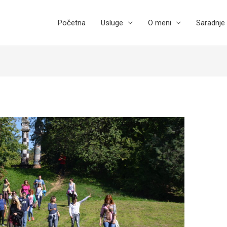
Početna
Usluge
O meni
Saradnje