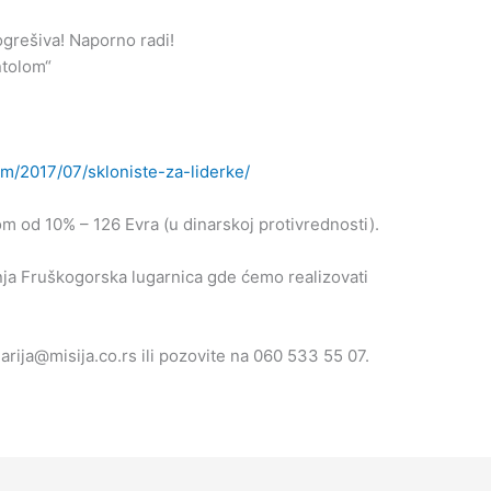
pogrešiva! Naporno radi!
ntolom“
om/2017/07/skloniste-za-liderke/
 od 10% – 126 Evra (u dinarskoj protivrednosti).
nja Fruškogorska lugarnica gde ćemo realizovati
arija@misija.co.rs
ili pozovite na 060 533 55 07.