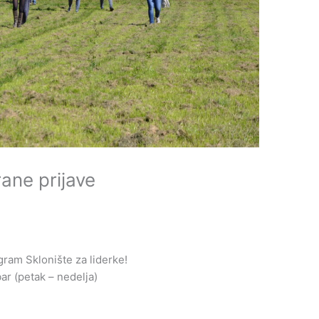
rane prijave
gram Sklonište za liderke!
r (petak – nedelja)