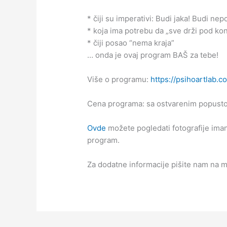
* čiji su imperativi: Budi jaka! Budi ne
* koja ima potrebu da „sve drži pod ko
* čiji posao “nema kraja”
… onda je ovaj program BAŠ za tebe!
Više o programu:
https://psihoartlab.c
Cena programa: sa ostvarenim popustom
Ovde
možete pogledati fotografije ima
program.
Za dodatne informacije pišite nam na
m