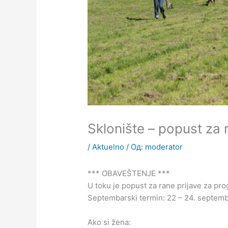
Sklonište – popust za 
/
Aktuelno
/ Од:
moderator
*** OBAVEŠTENJE ***
U toku je popust za rane prijave za pro
Septembarski termin: 22 – 24. septemba
Ako si žena: