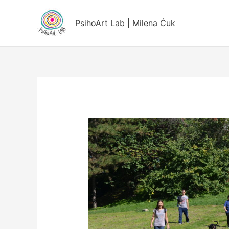
Пређи
на
PsihoArt Lab | Milena Ćuk
садржај