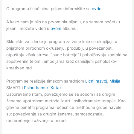
O programu i načinima prijave informišite se
ovde
!
A kako nam je bilo na prvom okupljanju, na samom početku
jeseni, možete videti u
ovom
albumu.
Sklonište za liderke je program za žene koje se okupljaju u
prijatnom prirodnom okruženju, produbljuju povezanost,
otpuštaju višak stresa, “pune baterije” i poboljšavaju kontakt sa
sopstvenim telom i emocijama kroz osmišljeni psihološko-
kreativan rad.
Program se realizuje timskom saradnjom
Licni razvoj
,
Misija
SMART i
Psihodramski Kutak
.
Usporavamo ritam, povezujemo se sa sobom i sa drugim
ženama upotrebom metoda iz art i psihodramske terapije. Kao
glavne benefiti programa, učesnice prethodne grupe navele
su: povezivanje sa drugim ženama, samospoznaja,
rasterećenje i uživanje u prirodi.