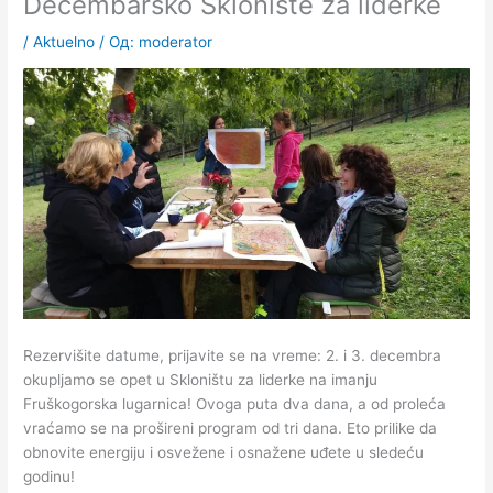
Decembarsko Sklonište za liderke
/
Aktuelno
/ Од:
moderator
Rezervišite datume, prijavite se na vreme: 2. i 3. decembra
okupljamo se opet u Skloništu za liderke na imanju
Fruškogorska lugarnica!
Ovoga puta dva dana, a od proleća
vraćamo se na prošireni program od tri dana.
Eto prilike da
obnovite energiju i osvežene i osnažene uđete u sledeću
godinu!