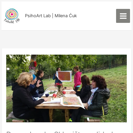
Пређи
на
PsihoArt Lab | Milena Ćuk
садржај