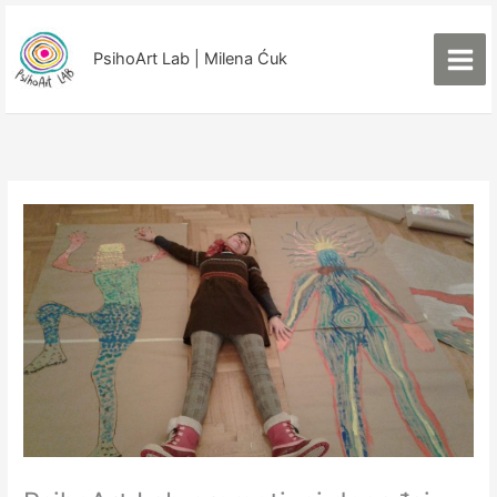
Пређи
на
PsihoArt Lab | Milena Ćuk
садржај