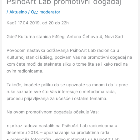
PsihoArt Lab promotivni događaj
/
Aktuelno
/ Од:
moderator
Kad? 17.04.2019. od 20 do 22h
Gde? Kulturna stanica Eđšeg, Antona Čehova 4, Novi Sad
Povodom nastavka održavanja PsihoArt Lab radionica u
Kulturnoj stanici Eđšeg, pozivam Vas na promotivni događaj na
kom ćete moći da steknete sliku o tome šta se i kako radi na
ovim radionicama.
Takođe, imaćete priliku da se upoznate sa mnom i da iz prve
ruke saznate sve što Vas interesuje o metodama rada,
procesu prijavljivanja za učešće i ostalim temama.
Na ovom promotivnom događaju očekuje Vas:
• prikaz radova nastalih na PsihoArt Lab radionicama u
decembru 2018. – upoznavanje sa produktima rada
• projekcija fotografija i video materijala sa PsihoArt Lab