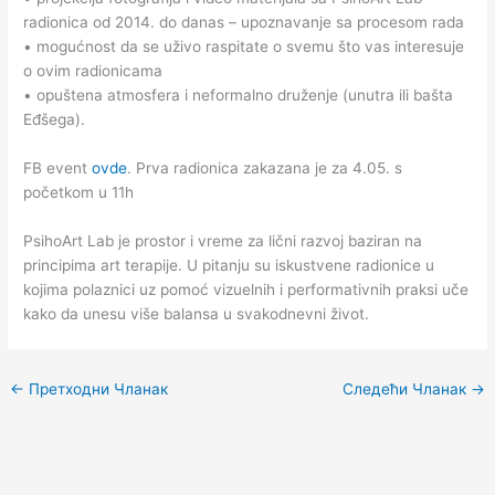
radionica od 2014. do danas – upoznavanje sa procesom rada
• mogućnost da se uživo raspitate o svemu što vas interesuje
o ovim radionicama
• opuštena atmosfera i neformalno druženje (unutra ili bašta
Eđšega).
FB event
ovde
. Prva radionica zakazana je za 4.05. s
početkom u 11h
PsihoArt Lab je prostor i vreme za lični razvoj baziran na
principima art terapije. U pitanju su iskustvene radionice u
kojima polaznici uz pomoć vizuelnih i performativnih praksi uče
kako da unesu više balansa u svakodnevni život.
←
Претходни Чланак
Следећи Чланак
→