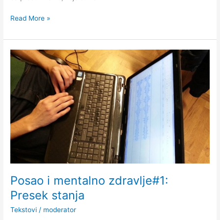
Read More »
Posao
i
mentalno
zdravlje#1:
Presek
stanja
Posao i mentalno zdravlje#1:
Presek stanja
Tekstovi
/
moderator