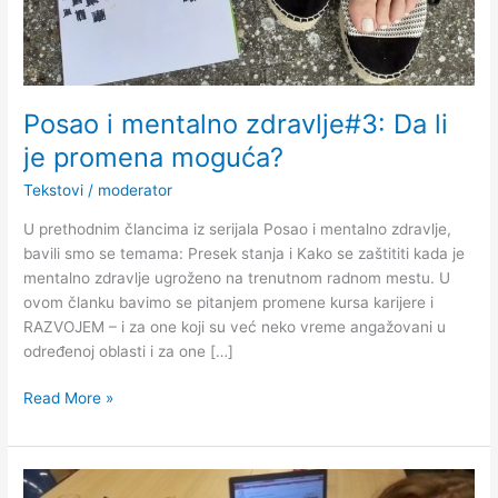
promena
moguća?
Posao i mentalno zdravlje#3: Da li
je promena moguća?
Tekstovi
/
moderator
U prethodnim člancima iz serijala Posao i mentalno zdravlje,
bavili smo se temama: Presek stanja i Kako se zaštititi kada je
mentalno zdravlje ugroženo na trenutnom radnom mestu. U
ovom članku bavimo se pitanjem promene kursa karijere i
RAZVOJEM – i za one koji su već neko vreme angažovani u
određenoj oblasti i za one […]
Read More »
Posao