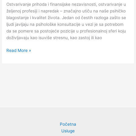
Ostvarivanje prihoda i finansijske nezavisnosti, ostvarivanje u
željenoj profesiji i napredak – značajno utiču na naše psihičko
blagostanje i kvalitet života. Jedan od čestih razloga zašto se
ljudi javljaju na psihološke konsultacije u vezi je sa potrebom
da se pomere sa postojeće pozicije u profesionalnoj sferi koju
doživljavaju kao isuviše stresnu, kao zastoj ili kao
Read More »
Početna
Usluge