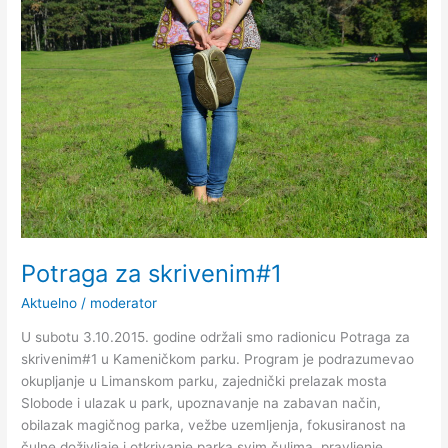
za
skrivenim#1
Potraga za skrivenim#1
Aktuelno
/
moderator
U subotu 3.10.2015. godine održali smo radionicu Potraga za
skrivenim#1 u Kameničkom parku. Program je podrazumevao
okupljanje u Limanskom parku, zajednički prelazak mosta
Slobode i ulazak u park, upoznavanje na zabavan način,
obilazak magičnog parka, vežbe uzemljenja, fokusiranost na
čulne doživljaje i otkrivanje parka svim čulima, pravljenje