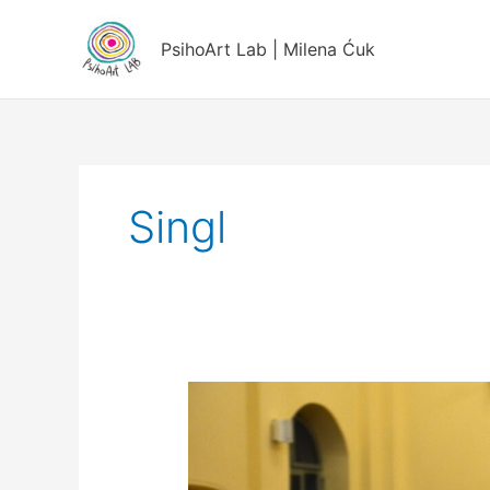
Пређи
на
PsihoArt Lab | Milena Ćuk
садржај
Singl
Društvo
i
stavovi
o