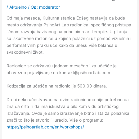
/
Aktuelno
/ Од:
moderator
Od maja meseca, Kulturna stanica Eđšeg nastavlja da bude
mesto održavanja PsihoArt Lab radionica, specifičnog pristupa
ličnom razvoju baziranog na principima art terapije. U pitanju
su iskustvene radionice u kojima polaznici uz pomoć vizuelnih i
performativnih praksi uče kako da unesu više balansa u
svakodnevni život.
Radionice se održavaju jednom mesečno i za učešće je
obavezno prijavljivanje na
kontakt@psihoartlab.com
Kotizacija za učešće na radionici je 500,00 dinara.
Da bi neko učestvovao na ovim radionicama nije potrebno da
zna da crta ili da ima iskustva u bilo kom vidu artističkog
izražavanja. Ovde je samo izražavanje bitno i šta za polaznika
znači to što je stvorio ili uradio. Više o programu:
https://psihoartlab.com/en/workshops/