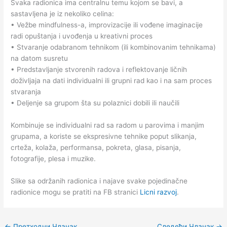
Svaka radionica ima centralnu temu kojom se bavi, a
sastavljena je iz nekoliko celina:
• Vežbe mindfulness-a, improvizacije ili vođene imaginacije
radi opuštanja i uvođenja u kreativni proces
• Stvaranje odabranom tehnikom (ili kombinovanim tehnikama)
na datom susretu
• Predstavljanje stvorenih radova i reflektovanje ličnih
doživljaja na dati individualni ili grupni rad kao i na sam proces
stvaranja
• Deljenje sa grupom šta su polaznici dobili ili naučili
Kombinuje se individualni rad sa radom u parovima i manjim
grupama, a koriste se ekspresivne tehnike poput slikanja,
crteža, kolaža, performansa, pokreta, glasa, pisanja,
fotografije, plesa i muzike.
Slike sa održanih radionica i najave svake pojedinačne
radionice mogu se pratiti na FB stranici
Licni razvoj
.
←
Претходни Чланак
Следећи Чланак
→