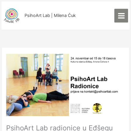
Пређи
на
PsihoArt Lab | Milena Ćuk
садржај
PsihoArt Lab radionice u Eđšegu