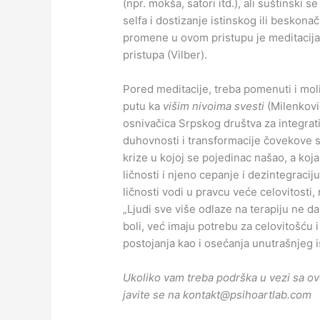
(npr. mokša, satori itd.), ali suštinski 
selfa i dostizanje istinskog ili beskonač
promene u ovom pristupu je meditacija.
pristupa (Vilber).
Pored meditacije, treba pomenuti i mol
putu ka
višim nivoima svesti
(Milenkovi
osnivačica Srpskog društva za integrati
duhovnosti i transformacije čovekove s
krize u kojoj se pojedinac našao, a koj
ličnosti i njeno cepanje i dezintegraci
ličnosti vodi u pravcu veće celovitosti, 
„Ljudi sve više odlaze na terapiju ne da
boli, već imaju potrebu za celovitošću i
postojanja kao i osećanja unutrašnjeg i
Ukoliko vam treba podrška u vezi sa ov
javite se na
kontakt@psihoartlab.com