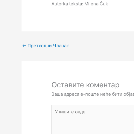
Autorka teksta: Milena Ćuk
←
Претходни Чланак
Оставите коментар
Ваша адреса е-поште неће бити обја
Упишите
овде