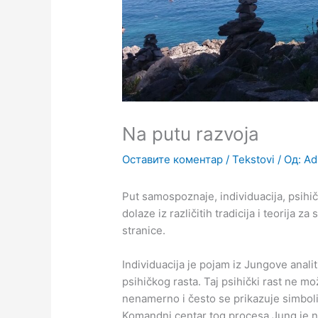
Na putu razvoja
Оставите коментар
/
Tekstovi
/ Од:
Ad
Put samospoznaje, individuacija, psihički
dolaze iz različitih tradicija i teorija z
stranice.
Individuacija je pojam iz Jungove anali
psihičkog rasta. Taj psihički rast ne 
nenamerno i često se prikazuje simbo
Komandni centar tog procesa Jung je 