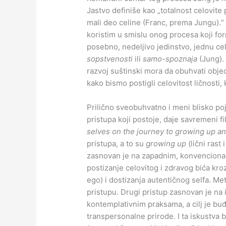
Jastvo definiše kao „totalnost celovite
mali deo celine (Franc, prema Jungu).“
koristim u smislu onog procesa koji for
posebno, nedeljivo jedinstvo, jednu ce
sopstvenosti
ili
samo-spoznaja
(Jung).
razvoj suštinski mora da obuhvati obje
kako bismo postigli celovitost ličnosti,
Prilično sveobuhvatno i meni blisko po
pristupa koji postoje, daje savremeni fi
selves on the journey to growing up a
pristupa, a to su
growing up
(lični rast 
zasnovan je na zapadnim, konvencionalni
postizanje celovitog i zdravog bića kr
ego) i dostizanja autentičnog selfa. M
pristupu. Drugi pristup zasnovan je na i
kontemplativnim praksama, a cilj je b
transpersonalne prirode. I ta iskustva b