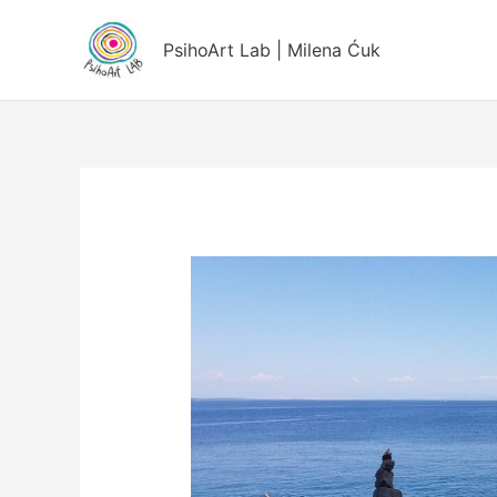
Пређи
на
PsihoArt Lab | Milena Ćuk
садржај