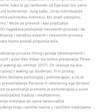
 psihe, kako bi ga razlikovao od Ega koje čini samo
 Još konkretnije, Jung kaže: „Izraz
individuacija
mira psihološku individuu, što znači odvojeno,
linu.“ Može se prevesti i kao
postizanje
 On naglašava postojanje nesvesnih procesa i da
dinjenje i saradnju svesnih i nesvesnih procesa
 kako bismo postali potpunija bića.
jašnjenje procesa ličnog razvoja (development) i
lozof i autor Ken Vilber (sa online predavanja
Three
nd waking up
, oktobar 2017). On ukazuje na dva
i razvoj) i
waking up
(buđenje). Prvi pristup
m školama psihologije i psihoterapije, a cilj je
oz prevazilaženje Persone ili oštećenog ega (broken
etod za postizanje promene je psihoterapija u ovom
stočnjačkoj tradiciji i meditativnim,
uđenje individue do njene beskonačne
uđenja imaju različite nazive u različitim tradicijama