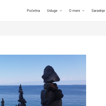
Početna
Usluge
O meni
Saradnje