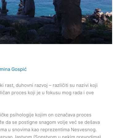
mina Gospić
 rast, duhovni razvoj – različiti su nazivi koji
a sličan proces koji je u fokusu mog rada i ove
tičke psihologije kojim on označava proces
može da se postigne snagom volje već se dešava
lima u snovima kao reprezentima Nesvesnog.
nazvao Jastvom (Sopstvom u nekim prevodima).