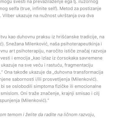
se mogu svesti na prevazilaženje ega tj. iluzornog
nog selfa (true, infinite self). Metod za postizanje
 Vilber ukazuje na nužnost ukrštanja ova dva
itvu kao duhovnu praksu iz hrišćanske tradicije, na
ć). Snežana Milenković, naša psihoterapeutkinja i
vnu art psihoterapiju, naročito ističe značaj razvoja
vesti i emocija „kao izlaz iz ćorsokaka savremene
a ukazuje na sve veću i rastuću, fragmentaciju
ju.“ Ona takođe ukazuje da „duhovna transformacija
njene sabornosti i/ili prosvetljenja (Milenković).
 bi se oslobodili simptoma fizičke ili emocionalne
 smislom. Oni traže značenje, krajnji smisao i cilj
spunjenja (Milenković).“
om temom i želite da radite na ličnom razvoju,