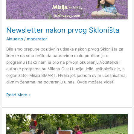
Newsletter nakon prvog Skloništa
Aktuelno
/
moderator
Bile smo prepune pozitivnih utisaka nakon prvog Skloništa za
liderke da smo rešile da napravimo malu publikaciju o
programu i kako nam je bilo na prvom okupljanju.Voditeljke i
autorke programa su Milena Ćuk i Lucija Jelić, psihološkinje, a
organizator Misija SMART. Hvala još jednom svim učesnicama,
divnim ženama, na poverenju u nas. Ovde možete videti
Read More »
Sklonište
za
liderke