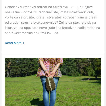
Celodnevni kreativni retreat na Stražilovu 12 – 19h Prijave
obavezne – do 24.11! Radoznali ste, imate istraživački duh,
volite da se družite, igrate i stvarate? Potreban vam je break
od grada i stresne svakodnevnice? Želite da steknete sjajna
iskustva, da upoznate nove ljude i na kreativan način radite na
sebi? Čekamo vas na Stražilovu da
Read More »
Potraga
za
skrivenim#1