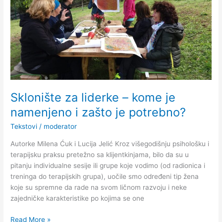
–
kome
je
namenjeno
i
zašto
je
potrebno?
Sklonište za liderke – kome je
namenjeno i zašto je potrebno?
Tekstovi
/
moderator
Autorke Milena Ćuk i Lucija Jelić Kroz višegodišnju psihološku i
terapijsku praksu pretežno sa klijentkinjama, bilo da su u
pitanju individualne sesije ili grupe koje vodimo (od radionica i
treninga do terapijskih grupa), uočile smo određeni tip žena
koje su spremne da rade na svom ličnom razvoju i neke
zajedničke karakteristike po kojima se one
Read More »