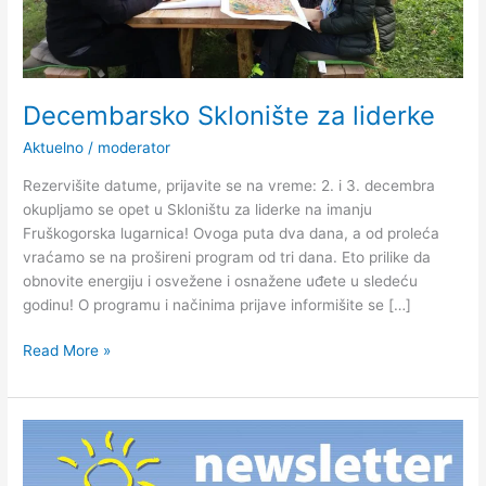
Decembarsko Sklonište za liderke
Aktuelno
/
moderator
Rezervišite datume, prijavite se na vreme: 2. i 3. decembra
okupljamo se opet u Skloništu za liderke na imanju
Fruškogorska lugarnica! Ovoga puta dva dana, a od proleća
vraćamo se na prošireni program od tri dana. Eto prilike da
obnovite energiju i osvežene i osnažene uđete u sledeću
godinu! O programu i načinima prijave informišite se […]
Read More »
Newsletter
nakon
prvog