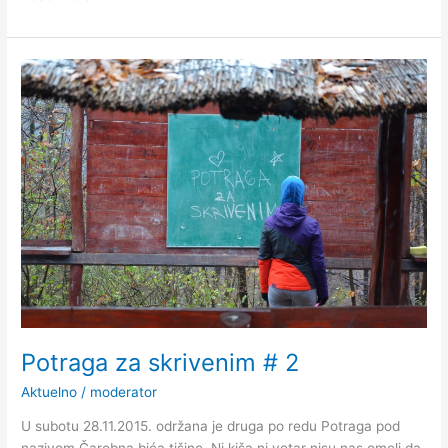
Potraga
za
skrivenim
#
2
Potraga za skrivenim # 2
Aktuelno
/
moderator
U subotu 28.11.2015. održana je druga po redu Potraga pod