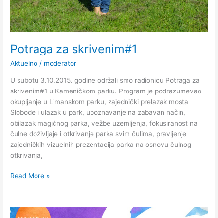
Potraga za skrivenim#1
Aktuelno
/
moderator
U subotu 3.10.2015. godine održali smo radionicu Potraga za
skrivenim#1 u Kameničkom parku. Program je podrazumevao
okupljanje u Limanskom parku, zajednički prelazak mosta
Slobode i ulazak u park, upoznavanje na zabavan način,
obilazak magičnog parka, vežbe uzemljenja, fokusiranost na
čulne doživljaje i otkrivanje parka svim čulima, pravljenje
zajedničkih vizuelnih prezentacija parka na osnovu čulnog
otkrivanja,
Read More »
Potraga