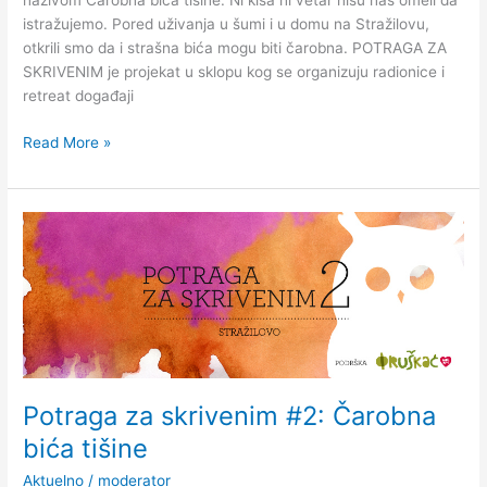
nazivom Čarobna bića tišine. Ni kiša ni vetar nisu nas omeli da
istražujemo. Pored uživanja u šumi i u domu na Stražilovu,
otkrili smo da i strašna bića mogu biti čarobna. POTRAGA ZA
SKRIVENIM je projekat u sklopu kog se organizuju radionice i
retreat događaji
Read More »
Potraga
za
skrivenim
#2:
Čarobna
bića
tišine
Potraga za skrivenim #2: Čarobna
bića tišine
Aktuelno
/
moderator