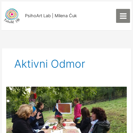
Пређи
на
PsihoArt Lab | Milena Ćuk
садржај
Aktivni Odmor
Decembarsko
Sklonište
za
liderke