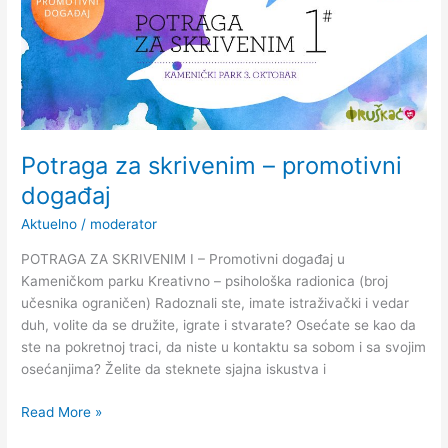
za
skrivenim
–
promotivni
događaj
Potraga za skrivenim – promotivni
događaj
Aktuelno
/
moderator
POTRAGA ZA SKRIVENIM I – Promotivni događaj u
Kameničkom parku Kreativno – psihološka radionica (broj
učesnika ograničen) Radoznali ste, imate istraživački i vedar
duh, volite da se družite, igrate i stvarate? Osećate se kao da
ste na pokretnoj traci, da niste u kontaktu sa sobom i sa svojim
osećanjima? Želite da steknete sjajna iskustva i
Read More »