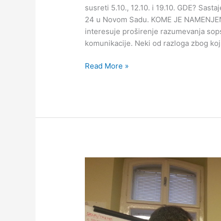
susreti 5.10., 12.10. i 19.10. GDE? Sas
24 u Novom Sadu. KOME JE NAMENJEN 
interesuje proširenje razumevanja sop
komunikacije. Neki od razloga zbog koj
Read More »
Majski
ciklus
treninga
asertivnosti