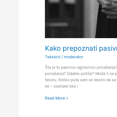
Kako prepoznati pasi
Tekstovi
/
moderator
Šta je to pasivno-agresivno ponašanje? N
ponašanja? Odakle potiče? Može li se 
tekstu. Koliko puta vam se desilo da se 
se – osećate bes i
Read More »