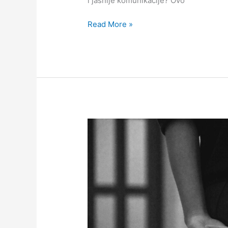
i jasnije komunikacije? Ovo
Read More »
Kako
prepoznati
pasivno-
agresivno
ponašanje?