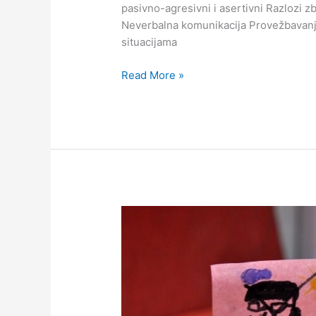
pasivno-agresivni i asertivni Razlozi 
Neverbalna komunikacija Provežbavanje
situacijama
Read More »
Kako
izaći
na
kraj
sa
pasivno-
agresivnim