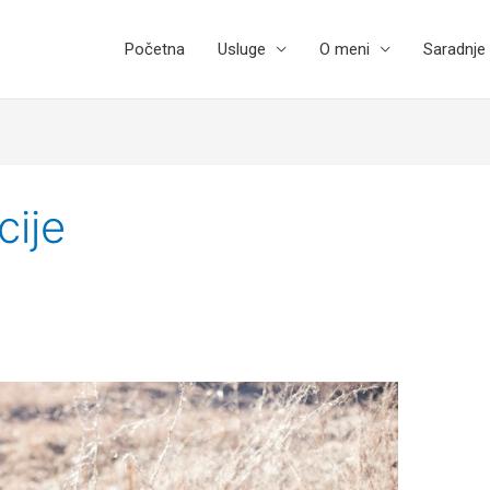
Početna
Usluge
O meni
Saradnje
cije