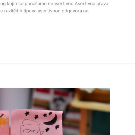
zbog kojih se ponašamo neasertivno Asertivna prava
 različitih tipova asertivnog odgovora na