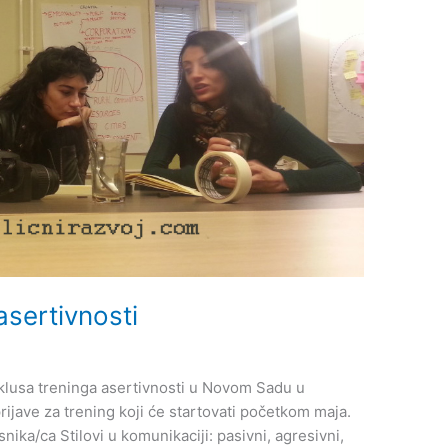
asertivnosti
lusa treninga asertivnosti u Novom Sadu u
ijave za trening koji će startovati početkom maja.
/ca Stilovi u komunikaciji: pasivni, agresivni,