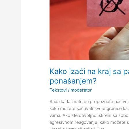
ponašanjem?
Kako izaći na kraj sa 
ponašanjem?
Tekstovi
/
moderator
Sada kada znate da prepoznate pasivno
kako možete sačuvati svoje granice ka
vama. Ako ste dovoljno iskreni sa sobom
agresivnom reagovanju, kako možete se