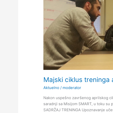
Majski ciklus treninga 
Aktuelno
/
moderator
Nakon uspešno završenog aprilskog cik
saradnji sa Misijom SMART, u toku su pr
SADRŽAJ TRENINGA Upoznavanje učesnika