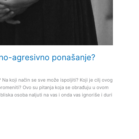
vno-agresivno ponašanje?
a koji način se sve može ispoljiti? Koji je cilj ovog
promeniti? Ovo su pitanja koja se obrađuju u ovom
bliska osoba naljuti na vas i onda vas ignoriše i duri