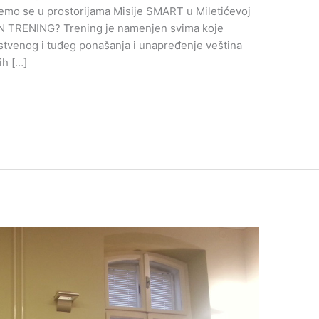
tajemo se u prostorijama Misije SMART u Miletićevoj
TRENING? Trening je namenjen svima koje
stvenog i tuđeg ponašanja i unapređenje veština
ih […]