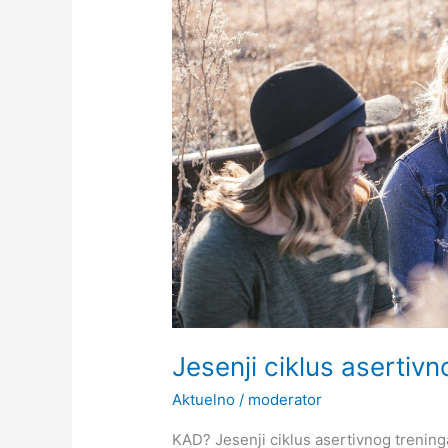
Jesenji ciklus asertiv
Aktuelno
/
moderator
KAD? Jesenji ciklus asertivnog treninga