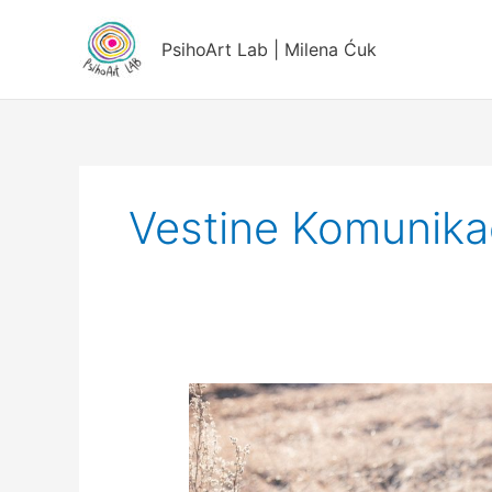
Пређи
на
PsihoArt Lab | Milena Ćuk
садржај
Vestine Komunika
Jesenji
ciklus
asertivnog
treninga