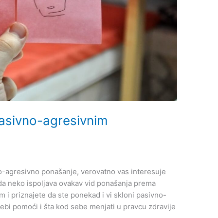
pasivno-agresivnim
-agresivno ponašanje, verovatno vas interesuje
da neko ispoljava ovakav vid ponašanja prema
 i priznajete da ste ponekad i vi skloni pasivno-
bi pomoći i šta kod sebe menjati u pravcu zdravije