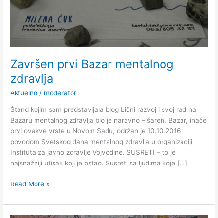
Završen prvi Bazar mentalnog
zdravlja
Aktuelno
/
moderator
Štand kojim sam predstavljala blog Lični razvoj i svoj rad na
Bazaru mentalnog zdravlja bio je naravno – šaren. Bazar, inače
prvi ovakve vrste u Novom Sadu, održan je 10.10.2016.
povodom Svetskog dana mentalnog zdravlja u organizaciji
Instituta za javno zdravlje Vojvodine. SUSRETI – to je
najsnažniji utisak koji je ostao. Susreti sa ljudima koje […]
Read More »