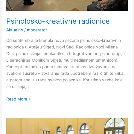
Psiholosko-kreativne radionice
Aktuelno
/
moderator
Od septembra je krenula nova sezona psiholosko-kreativnih
radionica u Ateljeu Sigeti, Novi Sad. Radionice vodi Milena
Cuk, psiholoskinja i edukantkinja Integrativne art psihoterapije
u saradnji sa Monikom Sigeti, multimedijalnom umetnicom.
Koncept radionica podrazumeva kreativno izražavanje na
svakom susretu – stvaranje rada upotrebom različitih tehnika,
a potom analizu rada svakog polaznika. Koristimo vezbe koje
se oslanjaju
Read More »
Nova
sezona