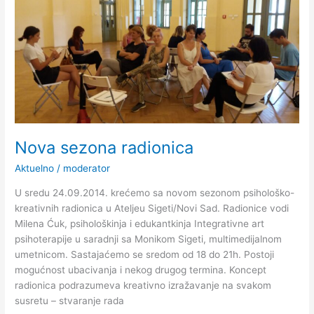
radionica
Nova sezona radionica
Aktuelno
/
moderator
U sredu 24.09.2014. krećemo sa novom sezonom psihološko-
kreativnih radionica u Ateljeu Sigeti/Novi Sad. Radionice vodi
Milena Ćuk, psihološkinja i edukantkinja Integrativne art
psihoterapije u saradnji sa Monikom Sigeti, multimedijalnom
umetnicom. Sastajaćemo se sredom od 18 do 21h. Postoji
mogućnost ubacivanja i nekog drugog termina. Koncept
radionica podrazumeva kreativno izražavanje na svakom
susretu – stvaranje rada