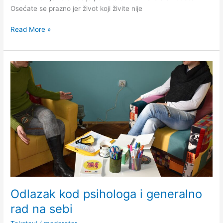
Osećate se prazno jer život koji živite nije
Read More »
Odlazak
kod
psihologa
i
generalno
rad
na
sebi
Odlazak kod psihologa i generalno
rad na sebi