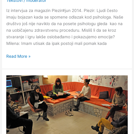
Tekstovi
/
moderator
Iz intervjua za magazin Plezir#jun 2014. Plezir: Ljudi često
imaju bojazan kada se spomene odlazak kod psihologa. Naše
društvo još nije naviklo da na posete psihologu gleda kao na
na uobičajenu zdravstvenu proceduru. Misliš li da se kroz
stvaranje i igru lakše oslobađamo i pokazujemo emocije?
Milena: Imam utisak da ipak postoji mali pomak kada
Read More »
Psiholosko-
kreativne
radionice