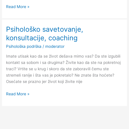
Read More »
Psihološko savetovanje,
Psihološko
savetovanje,
konsultacije, coaching
konsultacije,
Psihološka podrška
/
moderator
coaching
Imate utisak kao da se život dešava mimo vas? Da ste izgubili
kontakt sa sobom i sa drugima? Živite kao da ste na pokretnoj
traci? Vrtite se u krug i skoro da ste zaboravili čemu ste
stremeli ranije i šta vas je pokretalo? Ne znate šta hoćete?
Osećate se prazno jer život koji živite nije
Read More »