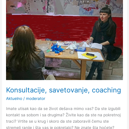
Konsultacije,
savetovanje,
coaching
Konsultacije, savetovanje, coaching
Aktuelno
/
moderator
Imate utisak kao da se život dešava mimo vas? Da ste izgubili
kontakt sa sobom i sa drugima? Živite kao da ste na pokretnoj
traci? Vrtite se u krug i skoro da ste zaboravili čemu ste
stremeli ranije i šta vas je pokretalo? Ne znate šta hoćete?